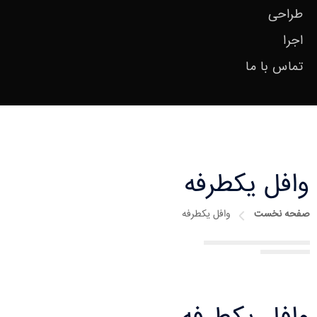
طراحی
اجرا
تماس با ما
وافل یکطرفه
صفحه نخست
وافل یکطرفه