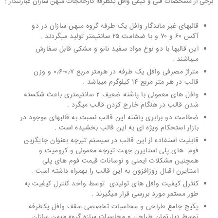
برخی از مشخصات فنی و کیفی وافل یکطرفه کارخانجات میهن سازان عبارتنداز :
قالبهای غیر ماندگار وافل یک طرفه گروه میهن سازان در دو
آکس ۶۰ و ۷۰ و با ضخامت ۲۵ سانتیمتر تولید میگردند .
این قالبها با دو نوع مواد سفید نانو و مشکی قابل سفارش
میباشند .
متراژ مصرفی وافل یک طرفه در هرمتر مربع ۰٫۷-۰٫۶ و وزن
قالب در هر متر مربع ۱۴ کیلوگرم میباشد .
وافل های معمولی با پاشنه ضعیف ۲ سانتیمتری باعث شکسته
شدن قالب در هنگام خارج کردن قالب میگرد .
ضخامت دو برابری پاشنه این قالب نسبت به قالبهای موجود در
بازار استحکام ویژه ای به این قالب بخشیده است .
قابلیت استفاده از این قالب در سیستم تیرچه بعنوان جایگزین
فوم های پلی استایرن جهت تیرچه معمولی و کرومیت و
همچنین مشکلات ایمنی و نوسانات قیمت فوم های پلی
استایرن اقبال روزافزون به این قالب را بهمراه داشته است .
کنترل کیفیت وافل های تولیدی توسط واحد کنترل کیفیت به
طور مستمر مورد بررسی قرار میگیرند .
پکیج جامع طراحی و محاسبات تخصصی سقف وافل یکطرفه
توسط دپارتمان طراحی و محاسبات سازه گروه میهن سازان