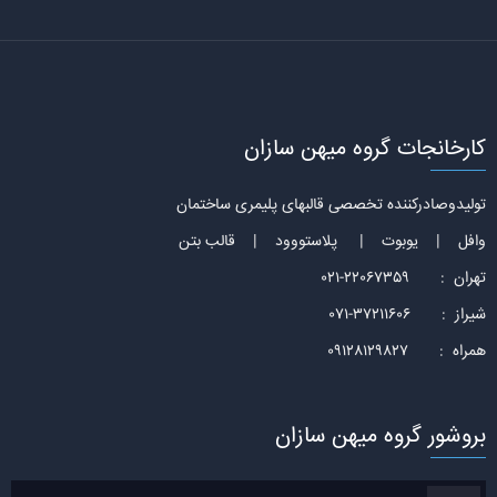
کارخانجات گروه میهن سازان
تولیدوصادرکننده تخصصی قالبهای پلیمری ساختمان
وافل | یوبوت | پلاستووود | قالب بتن
تهران : 22067359-021
شیراز : 37211606-071
همراه : 09128129827
بروشور گروه میهن سازان